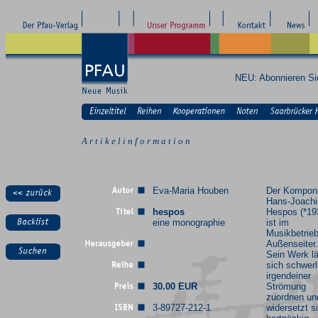
NEU: Abonnieren S
A r t i k e l i n f o r m a t i o n
Eva-Maria Houben
Der Komponi
Hans-Joach
hespos
Hespos (*19
eine monographie
ist im
Musikbetrieb
Außenseiter.
Sein Werk l
sich schwerl
irgendeiner
30.00 EUR
Strömung
zuordnen un
3-89727-212-1
widersetzt s