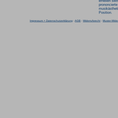
erhellen sei
prononcierte
musikästhet
Position.
Impressum + Datenschutzerklärung
-
AGB
-
Widerrufsrecht
-
Muster-Wider