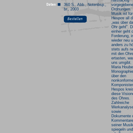
hartnäckig
360 S., Abb., Notenbsp.,
vorgegeben
br., 2003
Ordnungen.
Musik ist für
Hespos all d
„was über d
Ohr geht". D
einher geht 
Forderung, 
wieder neu 
anders zu hö
stets aufs n
mit den Ohr
ertasten, wa
uns umgibt.
Maria Houb
Monographi
über den
nonkonform
Komponiste
Hespos krei
diese Vision
des Ohres.
Zahlreiche
Werkanalys
sowie
Dokumente 
Kommentare
seiner Musi
spiegeln und