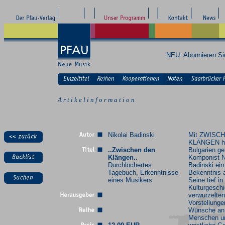
NEU: Abonnieren S
A r t i k e l i n f o r m a t i o n
Nikolai Badinski
Mit ZWISC
KLÄNGEN ha
..Zwischen den
Bulgarien g
Klängen..
Komponist N
Durchlöchertes
Badinski ein
Tagebuch, Erkenntnisse
Bekenntnis 
eines Musikers
Seine tief in
Kulturgeschi
verwurzelten
Vorstellunge
Wünsche an 
Menschen un