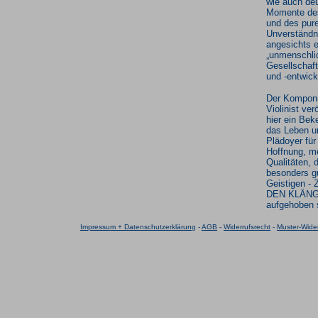
wie auch deu
Momente des
und des pur
Unverständn
angesichts e
„unmenschli
Gesellschaf
und -entwick
Der Komponi
Violinist verö
hier ein Bek
das Leben u
Plädoyer für
Hoffnung, m
Qualitäten, d
besonders g
Geistigen 
DEN KLÄNG
aufgehoben 
Impressum + Datenschutzerklärung
-
AGB
-
Widerrufsrecht
-
Muster-Wider