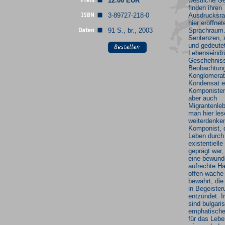
12.00 EUR
westliche Ge
finden ihren
3-89727-218-0
Ausdrucksr
hier eröffnet
91 S., br., 2003
Sprachraum.
Sentenzen, a
und gedeutet
Lebenseindr
Geschehnis
Beobachtung
Konglomerat
Kondensat e
Komponisten
aber auch
Migrantenle
man hier le
weiterdenke
Komponist, 
Leben durch
existentiell
geprägt war,
eine bewund
aufrechte Ha
offen-wache
bewahrt, die
in Begeister
entzündet. I
sind bulgari
emphatische
für das Lebe