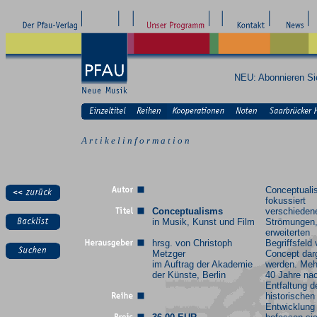
NEU: Abonnieren S
A r t i k e l i n f o r m a t i o n
Conceptual
fokussiert
Conceptualisms
verschieden
in Musik, Kunst und Film
Strömungen,
erweiterten
hrsg. von Christoph
Begriffsfeld
Metzger
Concept darg
im Auftrag der Akademie
werden. Meh
der Künste, Berlin
40 Jahre na
Entfaltung d
historischen
Entwicklung