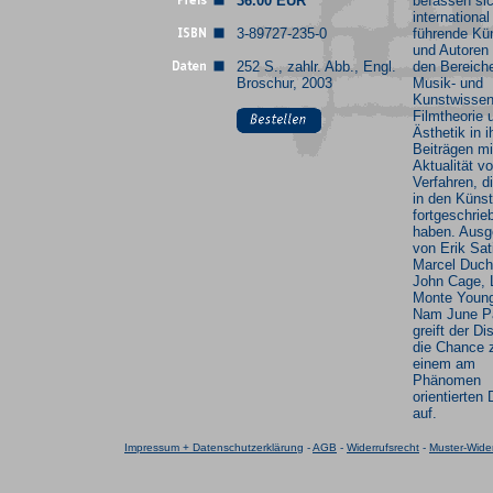
36.00 EUR
befassen si
international
3-89727-235-0
führende Kün
und Autoren
252 S., zahlr. Abb., Engl.
den Bereich
Broschur, 2003
Musik- und
Kunstwissen
Filmtheorie 
Ästhetik in i
Beiträgen mi
Aktualität v
Verfahren, d
in den Küns
fortgeschrie
haben. Aus
von Erik Sat
Marcel Duc
John Cage, 
Monte Youn
Nam June P
greift der Di
die Chance 
einem am
Phänomen
orientierten
auf.
Impressum + Datenschutzerklärung
-
AGB
-
Widerrufsrecht
-
Muster-Wider