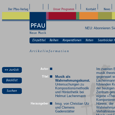
NEU: Abonnieren S
A r t i k e l i n f o r m a t i o n
Im zweiten 
musik.theori
Musik als
gegenwart w
Wahrnehmungskunst.
Lachenmann 
Untersuchungen zu
führenden K
Kompositionsmethodik
der heutigen
und Hörästhetik bei
Zentrum gest
Helmut Lachenmann
eigene »The
Komponieren
hrsg. von Christian Utz
Hörens, der
und Clemens
Wahrnehmun
Gadenstätter
Verhältniss