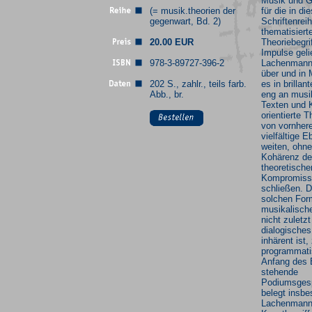
Musik und G
(= musik.theorien der
für die in di
gegenwart, Bd. 2)
Schriftenrei
thematisiert
20.00 EUR
Theoriebegri
Impulse geli
978-3-89727-396-2
Lachenmann
über und in 
202 S., zahlr., teils farb.
es in brillan
Abb., br.
eng an musi
Texten und 
orientierte T
von vornhere
vielfältige 
weiten, ohne
Kohärenz d
theoretisch
Kompromiss
schließen. D
solchen For
musikalisch
nicht zuletzt
dialogisches
inhärent ist,
programmat
Anfang des
stehende
Podiumsges
belegt insbe
Lachenman