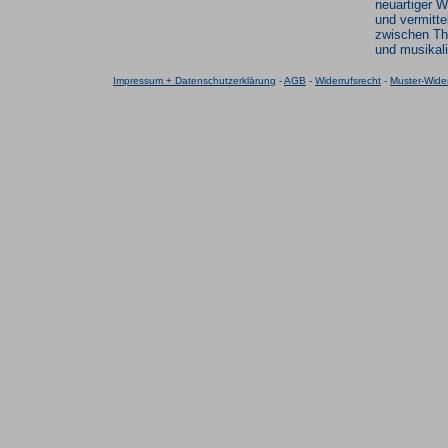
neuartiger W
und vermitte
zwischen Th
und musikali
Impressum + Datenschutzerklärung
-
AGB
-
Widerrufsrecht
-
Muster-Wider