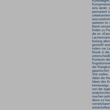
Kunstbegriff
Komponieren
eins denkt, 
permanent n
unbekannten
auszusetzen
weiteren im 
Band versam
finden zu Pe
die im »Kan
Lachenmann-
bislang allen
gestreift wur
indem sie 
Musik in die
unterschiedl
Kontexte de
Kognitionsw
der Klangku
japanischen
Shô stellen.
dabei die th
Ideen des K
keineswegs 
non der eig
analytischen
machen jed
diese so ho
vernetzbare
entwickelbar