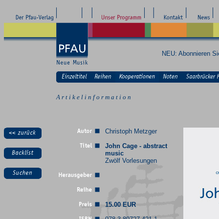
NEU: Abonnieren S
A r t i k e l i n f o r m a t i o n
Christoph Metzger
John Cage - abstract
music
Zwölf Vorlesungen
15.00 EUR