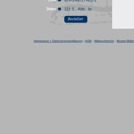
978-3-89727-421-1
121 S., Abb., br.
Impressum + Datenschutzerklärung
-
AGB
-
Widerrufsrecht
-
Muster-Wider