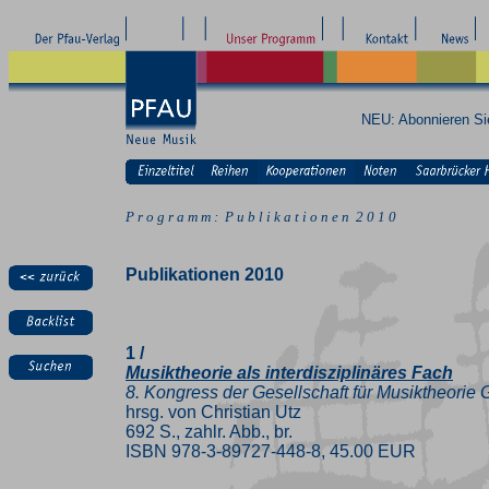
NEU: Abonnieren S
P r o g r a m m : P u b l i k a t i o n e n 2 0 1 0
Publikationen 2010
1 /
Musiktheorie als interdisziplinäres Fach
8. Kongress der Gesellschaft für Musiktheorie
hrsg. von Christian Utz
692 S., zahlr. Abb., br.
ISBN 978-3-89727-448-8, 45.00 EUR