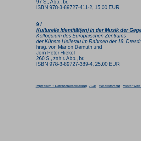
97 S., Abb., br.
ISBN 978-3-89727-411-2, 15.00 EUR
9 /
Kulturelle Identität(en) in der Musik der Ge
Kolloquium des Europäischen Zentrums
der Künste Hellerau im Rahmen der 18. Dresd
hrsg. von Marion Demuth und
Jörn Peter Hiekel
260 S., zahlr. Abb., br.
ISBN 978-3-89727-389-4, 25.00 EUR
Impressum + Datenschutzerklärung
-
AGB
-
Widerrufsrecht
-
Muster-Wider