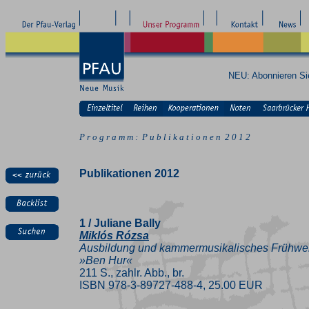
NEU: Abonnieren S
P r o g r a m m : P u b l i k a t i o n e n 2 0 1 2
Publikationen 2012
1 / Juliane Bally
Miklós Rózsa
Ausbildung und kammermusikalisches Frühwerk 
»Ben Hur«
211 S., zahlr. Abb., br.
ISBN 978-3-89727-488-4, 25.00 EUR