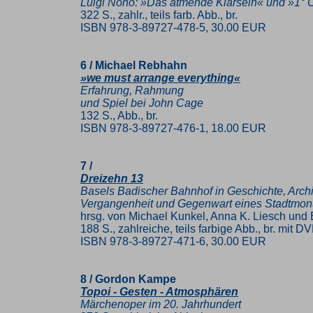
Luigi Nono: »Das atmende Klarsein« und »1°
322 S., zahlr., teils farb. Abb., br.
ISBN 978-3-89727-478-5, 30.00 EUR
6 / Michael Rebhahn
»we must arrange everything«
Erfahrung, Rahmung
und Spiel bei John Cage
132 S., Abb., br.
ISBN 978-3-89727-476-1, 18.00 EUR
7 /
Dreizehn 13
Basels Badischer Bahnhof in Geschichte, Archit
Vergangenheit und Gegenwart eines Stadtmo
hrsg. von Michael Kunkel, Anna K. Liesch und E
188 S., zahlreiche, teils farbige Abb., br. mit D
ISBN 978-3-89727-471-6, 30.00 EUR
8 / Gordon Kampe
Topoi - Gesten - Atmosphären
Märchenoper im 20. Jahrhundert