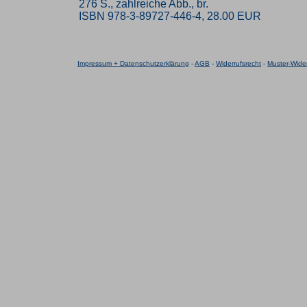
276 S., zahlreiche Abb., br.
ISBN 978-3-89727-446-4, 28.00 EUR
Impressum + Datenschutzerklärung
-
AGB
-
Widerrufsrecht
-
Muster-Wider