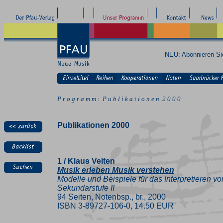
NEU: Abonnieren S
P r o g r a m m : P u b l i k a t i o n e n 2 0 0 0
Publikationen 2000
1 / Klaus Velten
Musik erleben Musik verstehen
Modelle und Beispiele für das Interpretieren v
Sekundarstufe II
94 Seiten, Notenbsp., br., 2000
ISBN 3-89727-106-0, 14.50 EUR