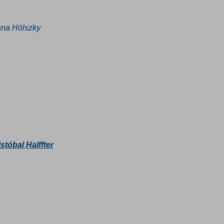
ana Hölszky
stóbal Halffter