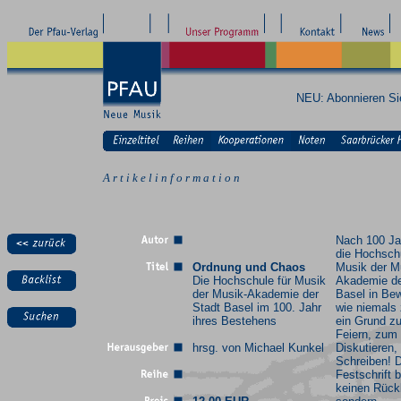
NEU: Abonnieren S
A r t i k e l i n f o r m a t i o n
Nach 100 Ja
die Hochschu
Ordnung und Chaos
Musik der M
Die Hochschule für Musik
Akademie de
der Musik-Akademie der
Basel in Be
Stadt Basel im 100. Jahr
wie niemals 
ihres Bestehens
ein Grund z
Feiern, zum
hrsg. von Michael Kunkel
Diskutieren
Schreiben! 
Festschrift b
keinen Rückb