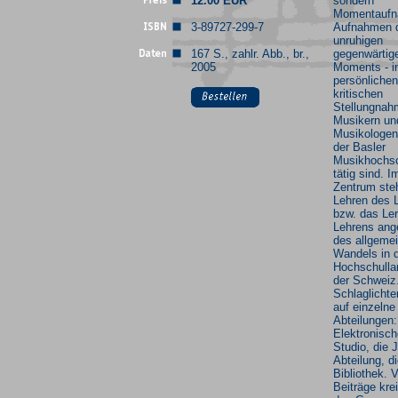
12.00 EUR
sondern
Momentaufn
3-89727-299-7
Aufnahmen 
unruhigen
167 S., zahlr. Abb., br.,
gegenwärtig
2005
Moments - i
persönlichen
kritischen
Stellungnah
Musikern un
Musikologen
der Basler
Musikhochs
tätig sind. I
Zentrum ste
Lehren des 
bzw. das Le
Lehrens ang
des allgeme
Wandels in 
Hochschulla
der Schweiz
Schlaglichter
auf einzelne
Abteilungen:
Elektronisch
Studio, die 
Abteilung, d
Bibliothek. V
Beiträge kr