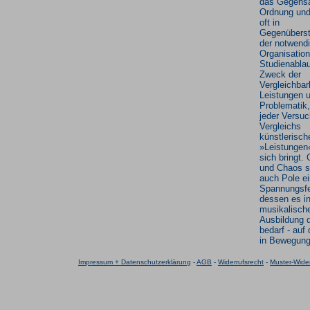
das Gegens
Ordnung und
oft in
Gegenüberst
der notwend
Organisation
Studienabla
Zweck der
Vergleichbar
Leistungen 
Problematik,
jeder Versuc
Vergleichs
künstlerisch
»Leistungen
sich bringt.
und Chaos s
auch Pole e
Spannungsfe
dessen es in
musikalisch
Ausbildung 
bedarf - auf
in Bewegung
Impressum + Datenschutzerklärung
-
AGB
-
Widerrufsrecht
-
Muster-Wider