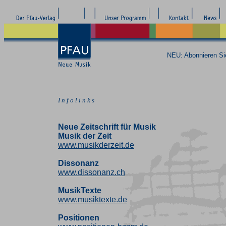
NEU: Abonnieren S
I n f o l i n k s
Neue Zeitschrift für Musik
Musik der Zeit
www.musikderzeit.de
Dissonanz
www.dissonanz.ch
MusikTexte
www.musiktexte.de
Positionen