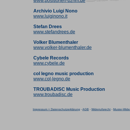
www.positionen-bznm.de
Archivio Luigi Nono
www.luiginono.it
Stefan Drees
www.stefandrees.de
Volker Blumenthaler
www.volker-blumenthaler.de
Cybele Records
www.cybele.de
col legno music production
www.col-legno.de
TROUBADISC Music Production
www.troubadisc.de
Impressum + Datenschutzerklärung
-
AGB
-
Widerrufsrecht
-
Muster-Wider