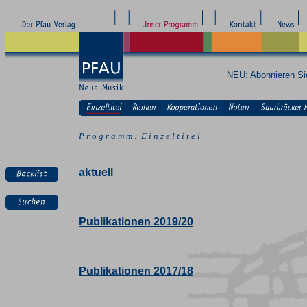
NEU: Abonnieren S
P r o g r a m m : E i n z e l t i t e l
aktuell
Publikationen 2019/20
Publikationen 2017/18