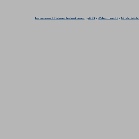
Impressum + Datenschutzerklärung
-
AGB
-
Widerrufsrecht
-
Muster-Wider