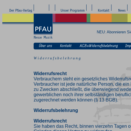
NEU: Abonnieren S
W i d e r r u f s b e l e h r u n g
Widerrufsrecht
Verbrauchern steht ein gesetzliches Widerrufsr
Verbraucher ist jede natürliche Person, die ei
zu Zwecken abschließt, die überwiegend weder
gewerblichen noch ihrer selbständigen beruflic
zugerechnet werden können (§ 13 BGB).
Widerrufsbelehrung
Widerrufsrecht
Sie haben das Recht, binnen vierzehn Tagen 