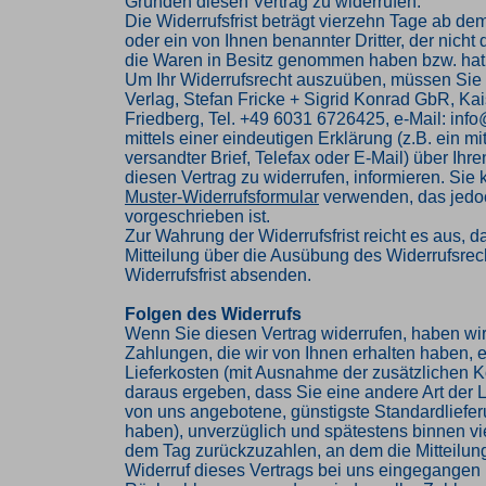
Gründen diesen Vertrag zu widerrufen.
Die Widerrufsfrist beträgt vierzehn Tage ab de
oder ein von Ihnen benannter Dritter, der nicht d
die Waren in Besitz genommen haben bzw. hat
Um Ihr Widerrufsrecht auszuüben, müssen Sie
Verlag, Stefan Fricke + Sigrid Konrad GbR, Kai
Friedberg, Tel. +49 6031 6726425, e-Mail: inf
mittels einer eindeutigen Erklärung (z.B. ein mi
versandter Brief, Telefax oder E-Mail) über Ihr
diesen Vertrag zu widerrufen, informieren. Sie
Muster-Widerrufsformular
verwenden, das jedoc
vorgeschrieben ist.
Zur Wahrung der Widerrufsfrist reicht es aus, d
Mitteilung über die Ausübung des Widerrufsrech
Widerrufsfrist absenden.
Folgen des Widerrufs
Wenn Sie diesen Vertrag widerrufen, haben wir
Zahlungen, die wir von Ihnen erhalten haben, e
Lieferkosten (mit Ausnahme der zusätzlichen Ko
daraus ergeben, dass Sie eine andere Art der L
von uns angebotene, günstigste Standardliefe
haben), unverzüglich und spätestens binnen v
dem Tag zurückzuzahlen, an dem die Mitteilung
Widerruf dieses Vertrags bei uns eingegangen i