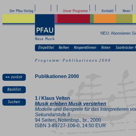
NEU: Abonnieren S
P r o g r a m m : P u b l i k a t i o n e n 2 0 0 0
Publikationen 2000
1 / Klaus Velten
Musik erleben Musik verstehen
Modelle und Beispiele für das Interpretieren v
Sekundarstufe II
94 Seiten, Notenbsp., br., 2000
ISBN 3-89727-106-0, 14.50 EUR