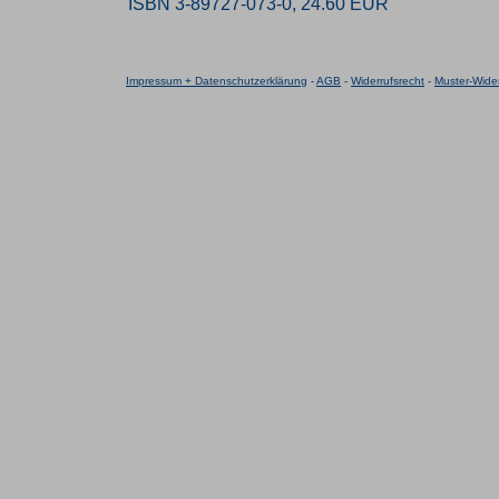
ISBN 3-89727-073-0, 24.60 EUR
Impressum + Datenschutzerklärung
-
AGB
-
Widerrufsrecht
-
Muster-Wider