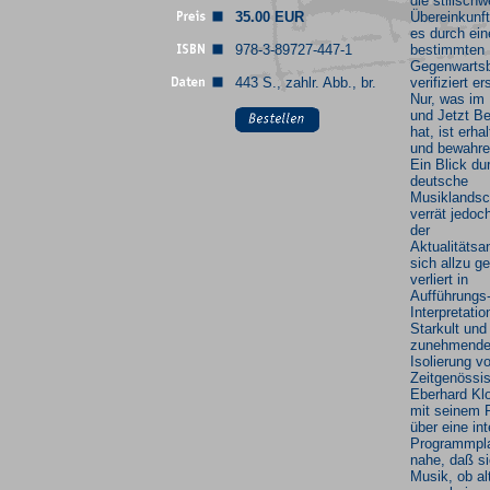
die stillsch
35.00 EUR
Übereinkunf
es durch ein
978-3-89727-447-1
bestimmten
Gegenwarts
443 S., zahlr. Abb., br.
verifiziert er
Nur, was im
und Jetzt B
hat, ist erha
und bewahre
Ein Blick du
deutsche
Musiklandsc
verrät jedoc
der
Aktualitätsa
sich allzu g
verliert in
Aufführungs
Interpretatio
Starkult und
zunehmend
Isolierung v
Zeitgenössi
Eberhard Klo
mit seinem 
über eine int
Programmpl
nahe, daß s
Musik, ob al