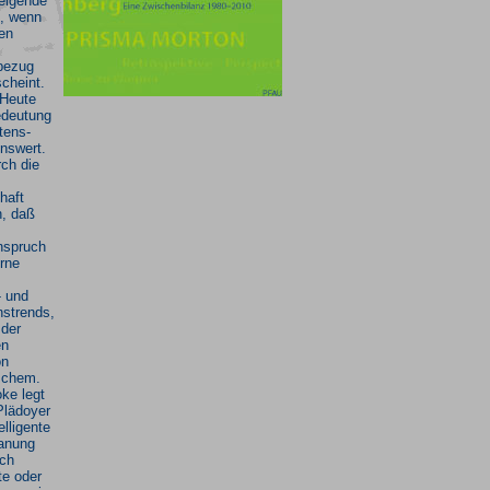
weigende
t, wenn
en
bezug
scheint.
 Heute
edeutung
ltens-
nswert.
rch die
haft
h, daß
nspruch
erne
- und
nstrends,
 der
en
on
schem.
ke legt
Plädoyer
elligente
anung
ich
te oder