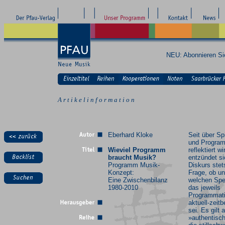
NEU: Abonnieren S
A r t i k e l i n f o r m a t i o n
Eberhard Kloke
Seit über Sp
und Progra
Wieviel Programm
reflektiert wi
braucht Musik?
entzündet si
Programm Musik-
Diskurs stet
Konzept:
Frage, ob un
Eine Zwischenbilanz
welchen Spe
1980-2010
das jeweils
Programmat
aktuell-zeit
sei. Es gilt a
»authentisch