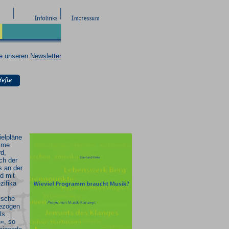
ie unseren
Newsletter
ielpläne
mme
rd,
ch der
s an der
d mit
zifika
ische
bezogen
ls
«, so