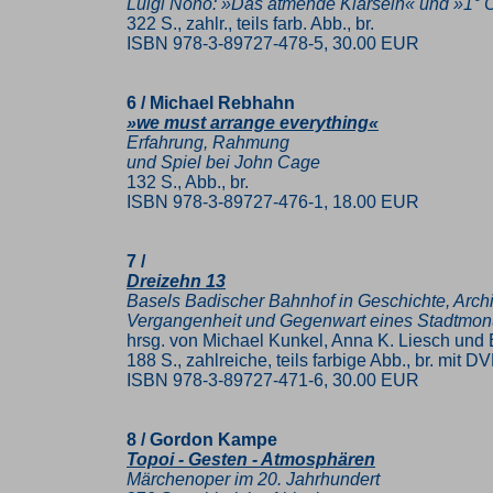
Luigi Nono: »Das atmende Klarsein« und »1°
322 S., zahlr., teils farb. Abb., br.
ISBN 978-3-89727-478-5, 30.00 EUR
6 / Michael Rebhahn
»we must arrange everything«
Erfahrung, Rahmung
und Spiel bei John Cage
132 S., Abb., br.
ISBN 978-3-89727-476-1, 18.00 EUR
7 /
Dreizehn 13
Basels Badischer Bahnhof in Geschichte, Archit
Vergangenheit und Gegenwart eines Stadtmo
hrsg. von Michael Kunkel, Anna K. Liesch und E
188 S., zahlreiche, teils farbige Abb., br. mit D
ISBN 978-3-89727-471-6, 30.00 EUR
8 / Gordon Kampe
Topoi - Gesten - Atmosphären
Märchenoper im 20. Jahrhundert