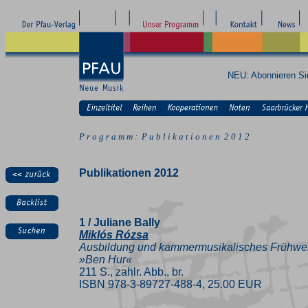
NEU: Abonnieren S
P r o g r a m m : P u b l i k a t i o n e n 2 0 1 2
Publikationen 2012
1 / Juliane Bally
Miklós Rózsa
Ausbildung und kammermusikalisches Frühwerk 
»Ben Hur«
211 S., zahlr. Abb., br.
ISBN 978-3-89727-488-4, 25.00 EUR