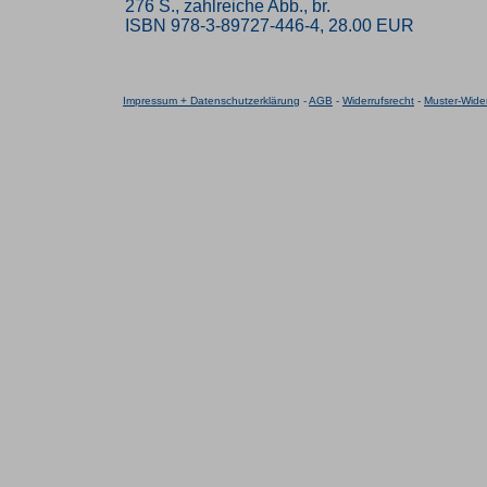
276 S., zahlreiche Abb., br.
ISBN 978-3-89727-446-4, 28.00 EUR
Impressum + Datenschutzerklärung
-
AGB
-
Widerrufsrecht
-
Muster-Wider