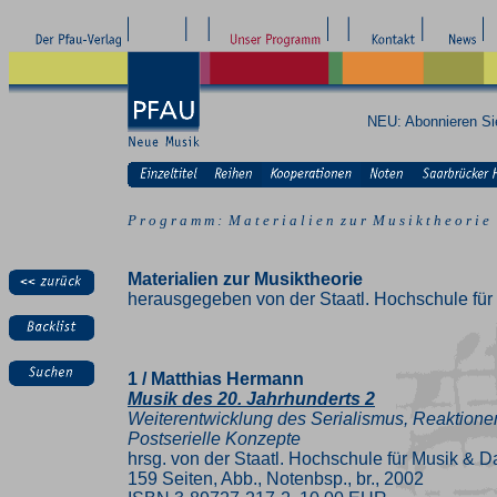
NEU: Abonnieren S
P r o g r a m m : M a t e r i a l i e n z u r M u s i k t h e o r i e
Materialien zur Musiktheorie
herausgegeben von der Staatl. Hochschule für 
1 / Matthias Hermann
Musik des 20. Jahrhunderts 2
Weiterentwicklung des Serialismus, Reaktionen
Postserielle Konzepte
hrsg. von der Staatl. Hochschule für Musik & Da
159 Seiten, Abb., Notenbsp., br., 2002