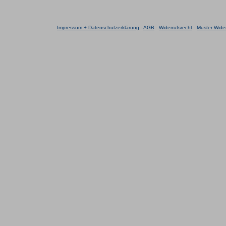
Impressum + Datenschutzerklärung
-
AGB
-
Widerrufsrecht
-
Muster-Wider