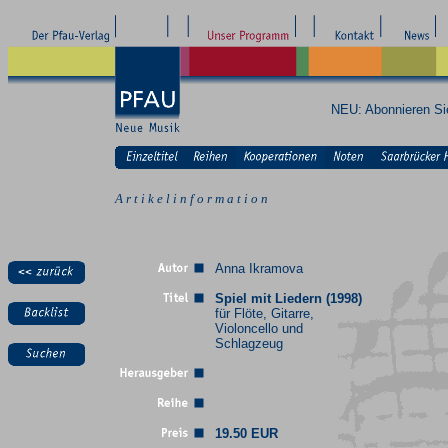
NEU: Abonnieren S
A r t i k e l i n f o r m a t i o n
Anna Ikramova
Spiel mit Liedern (1998)
für Flöte, Gitarre,
Violoncello und
Schlagzeug
19.50 EUR