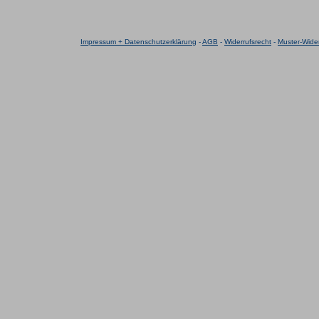
Impressum + Datenschutzerklärung
-
AGB
-
Widerrufsrecht
-
Muster-Wider