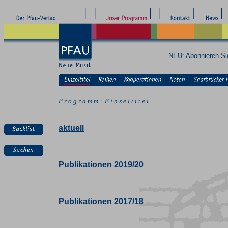
NEU: Abonnieren S
P r o g r a m m : E i n z e l t i t e l
aktuell
Publikationen 2019/20
Publikationen 2017/18