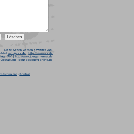
Diese Seiten werden gewartet von:
E-Mail:
info@ock.de
|
http://www.ock.de
Ing. (FH) |
http://www.juergen-ernst.de
r Gestaltung |
behr-design@t-online.de
rufsformular
-
Kontakt