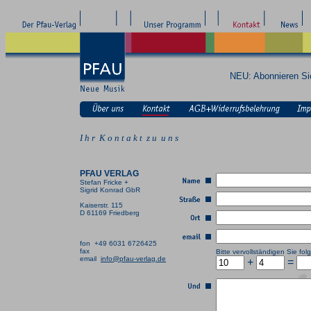
NEU: Abonnieren S
I h r K o n t a k t z u u n s
PFAU VERLAG
Stefan Fricke +
Sigrid Konrad GbR
Kaiserstr. 115
D 61169 Friedberg
fon +49 6031 6726425
fax
Bitte vervollständigen Sie f
email
info@pfau-verlag.de
+
=