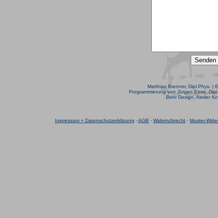
Matthias Brenner, Dipl.Phys. | 
Programmierung von Jürgen Ernst, Dipl.
Behr Design, Atelier fü
Impressum + Datenschutzerklärung
-
AGB
-
Widerrufsrecht
-
Muster-Wider