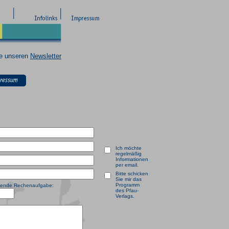
ie unseren
Newsletter
Ich möchte
regelmäßig
Informationen
per email.
Bitte schicken
Sie mir das
Programm
olgende Rechenaufgabe:
des Pfau-
Verlags.