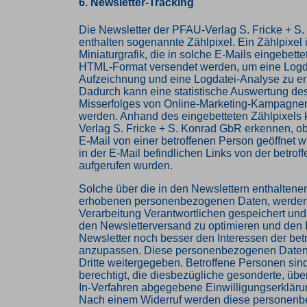
6. Newsletter-Tracking
Die Newsletter der PFAU-Verlag S. Fricke + S
enthalten sogenannte Zählpixel. Ein Zählpixel i
Miniaturgrafik, die in solche E-Mails eingebette
HTML-Format versendet werden, um eine Logd
Aufzeichnung und eine Logdatei-Analyse zu e
Dadurch kann eine statistische Auswertung des
Misserfolges von Online-Marketing-Kampagnen
werden. Anhand des eingebetteten Zählpixels
Verlag S. Fricke + S. Konrad GbR erkennen, o
E-Mail von einer betroffenen Person geöffnet 
in der E-Mail befindlichen Links von der betro
aufgerufen wurden.
Solche über die in den Newslettern enthaltene
erhobenen personenbezogenen Daten, werden 
Verarbeitung Verantwortlichen gespeichert un
den Newsletterversand zu optimieren und den I
Newsletter noch besser den Interessen der bet
anzupassen. Diese personenbezogenen Daten
Dritte weitergegeben. Betroffene Personen sind
berechtigt, die diesbezügliche gesonderte, üb
In-Verfahren abgegebene Einwilligungserkläru
Nach einem Widerruf werden diese personen