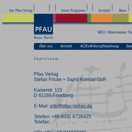
NEU: Abonnieren S
I m p r e s s u m
Pfau Verlag
Stefan Fricke + Sigrid Konrad GbR
Kaiserstr. 115
D 61169 Friedberg
E-Mail:
info@pfau-verlag.de
Telefon: +49 6031 6726425
Telefax: