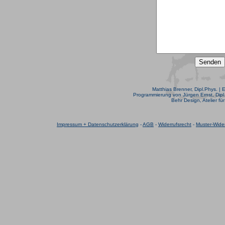
Matthias Brenner, Dipl.Phys. | 
Programmierung von Jürgen Ernst, Dipl.
Behr Design, Atelier fü
Impressum + Datenschutzerklärung
-
AGB
-
Widerrufsrecht
-
Muster-Wider