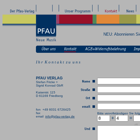
NEU: Abonnieren S
I h r K o n t a k t z u u n s
PFAU VERLAG
Stefan Fricke +
Sigrid Konrad GbR
Kaiserstr. 115
D 61169 Friedberg
fon +49 6031 6726425
fax
Bitte vervollständigen Sie f
email
info@pfau-verlag.de
+
=