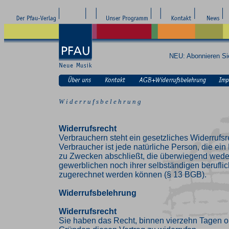
NEU: Abonnieren S
W i d e r r u f s b e l e h r u n g
Widerrufsrecht
Verbrauchern steht ein gesetzliches Widerrufsr
Verbraucher ist jede natürliche Person, die ei
zu Zwecken abschließt, die überwiegend weder
gewerblichen noch ihrer selbständigen beruflic
zugerechnet werden können (§ 13 BGB).
Widerrufsbelehrung
Widerrufsrecht
Sie haben das Recht, binnen vierzehn Tagen 