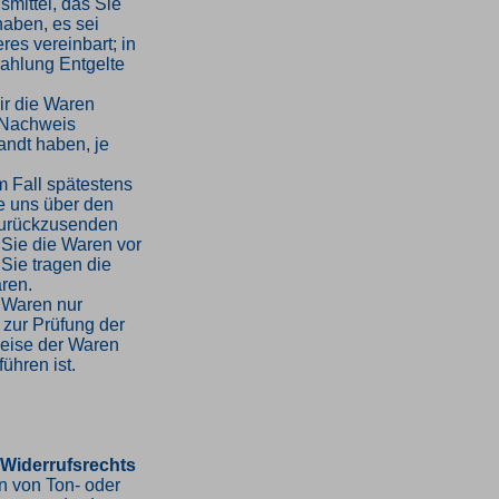
mittel, das Sie
haben, es sei
es vereinbart; in
ahlung Entgelte
ir die Waren
 Nachweis
andt haben, je
m Fall spätestens
e uns über den
 zurückzusenden
 Sie die Waren vor
Sie tragen die
ren.
 Waren nur
 zur Prüfung der
weise der Waren
ühren ist.
 Widerrufsrechts
en von Ton- oder