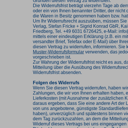
Gründen diesen Vertrag zu widerrufen.
Die Widerrufsfrist beträgt vierzehn Tage ab de
oder ein von Ihnen benannter Dritter, der nicht d
die Waren in Besitz genommen haben bzw. hat
Um Ihr Widerrufsrecht auszuüben, müssen Sie
Verlag, Stefan Fricke + Sigrid Konrad GbR, Kai
Friedberg, Tel. +49 6031 6726425, e-Mail: inf
mittels einer eindeutigen Erklärung (z.B. ein mi
versandter Brief, Telefax oder E-Mail) über Ihr
diesen Vertrag zu widerrufen, informieren. Sie
Muster-Widerrufsformular
verwenden, das jedoc
vorgeschrieben ist.
Zur Wahrung der Widerrufsfrist reicht es aus, d
Mitteilung über die Ausübung des Widerrufsrech
Widerrufsfrist absenden.
Folgen des Widerrufs
Wenn Sie diesen Vertrag widerrufen, haben wir
Zahlungen, die wir von Ihnen erhalten haben, e
Lieferkosten (mit Ausnahme der zusätzlichen Ko
daraus ergeben, dass Sie eine andere Art der L
von uns angebotene, günstigste Standardliefe
haben), unverzüglich und spätestens binnen v
dem Tag zurückzuzahlen, an dem die Mitteilung
Widerruf dieses Vertrags bei uns eingegangen i