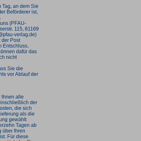
m Tag, an dem Sie
er Beförderer ist,
.
 uns (PFAU-
serstr. 115, 61169
o@pfau-verlag.de)
t der Post
en Entschluss,
 können dafür das
h nicht
ass Sie die
ts vor Ablauf der
 Ihnen alle
inschließlich der
sten, die sich
ieferung als die
rung gewählt
ierzehn Tagen ab
 über Ihren
st. Für diese