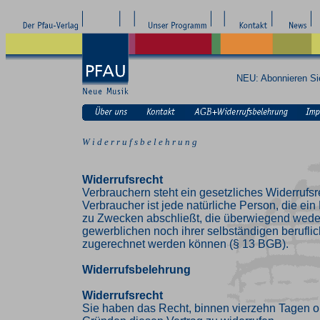
NEU: Abonnieren S
W i d e r r u f s b e l e h r u n g
Widerrufsrecht
Verbrauchern steht ein gesetzliches Widerrufsr
Verbraucher ist jede natürliche Person, die ei
zu Zwecken abschließt, die überwiegend weder
gewerblichen noch ihrer selbständigen beruflic
zugerechnet werden können (§ 13 BGB).
Widerrufsbelehrung
Widerrufsrecht
Sie haben das Recht, binnen vierzehn Tagen 