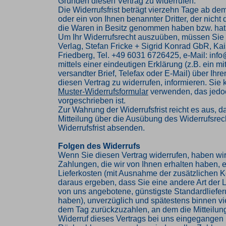
Gründen diesen Vertrag zu widerrufen.
Die Widerrufsfrist beträgt vierzehn Tage ab de
oder ein von Ihnen benannter Dritter, der nicht d
die Waren in Besitz genommen haben bzw. hat
Um Ihr Widerrufsrecht auszuüben, müssen Sie
Verlag, Stefan Fricke + Sigrid Konrad GbR, Kai
Friedberg, Tel. +49 6031 6726425, e-Mail: inf
mittels einer eindeutigen Erklärung (z.B. ein mi
versandter Brief, Telefax oder E-Mail) über Ihr
diesen Vertrag zu widerrufen, informieren. Sie
Muster-Widerrufsformular
verwenden, das jedoc
vorgeschrieben ist.
Zur Wahrung der Widerrufsfrist reicht es aus, d
Mitteilung über die Ausübung des Widerrufsrech
Widerrufsfrist absenden.
Folgen des Widerrufs
Wenn Sie diesen Vertrag widerrufen, haben wir
Zahlungen, die wir von Ihnen erhalten haben, e
Lieferkosten (mit Ausnahme der zusätzlichen Ko
daraus ergeben, dass Sie eine andere Art der L
von uns angebotene, günstigste Standardliefe
haben), unverzüglich und spätestens binnen v
dem Tag zurückzuzahlen, an dem die Mitteilung
Widerruf dieses Vertrags bei uns eingegangen i