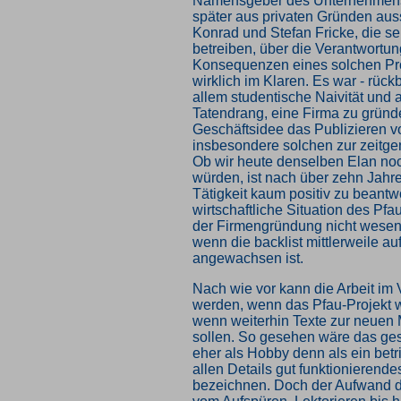
Namensgeber des Unternehmens
später aus privaten Gründen aus
Konrad und Stefan Fricke, die se
betreiben, über die Verantwortun
Konsequenzen eines solchen Pro
wirklich im Klaren. Es war - rück
allem studentische Naivität und 
Tatendrang, eine Firma zu gründ
Geschäftsidee das Publizieren 
insbesondere solchen zur zeitge
Ob wir heute denselben Elan no
würden, ist nach über zehn Jahre
Tätigkeit kaum positiv zu beantw
wirtschaftliche Situation des Pfau
der Firmengründung nicht wesent
wenn die backlist mittlerweile au
angewachsen ist.
Nach wie vor kann die Arbeit im V
werden, wenn das Pfau-Projekt wei
wenn weiterhin Texte zur neuen
sollen. So gesehen wäre das ge
eher als Hobby denn als ein betri
allen Details gut funktionierend
bezeichnen. Doch der Aufwand d