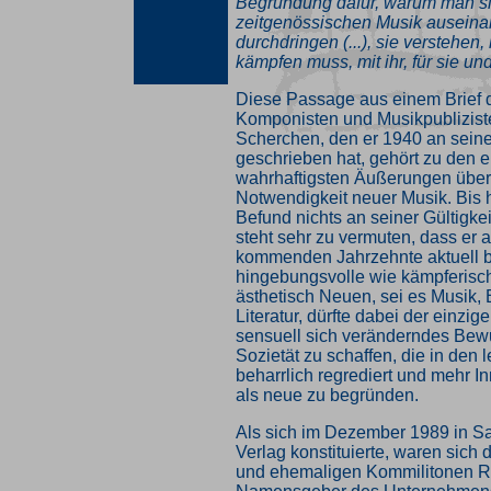
Begründung dafür, warum man si
zeitgenössischen Musik auseina
durchdringen (...), sie verstehen
kämpfen muss, mit ihr, für sie und
Diese Passage aus einem Brief d
Komponisten und Musikpublizis
Scherchen, den er 1940 an sein
geschrieben hat, gehört zu den 
wahrhaftigsten Äußerungen über 
Notwendigkeit neuer Musik. Bis 
Befund nichts an seiner Gültigke
steht sehr zu vermuten, dass er a
kommenden Jahrzehnte aktuell b
hingebungsvolle wie kämpferisc
ästhetisch Neuen, sei es Musik,
Literatur, dürfte dabei der einzig
sensuell sich veränderndes Bewu
Sozietät zu schaffen, die in den 
beharrlich regrediert und mehr I
als neue zu begründen.
Als sich im Dezember 1989 in S
Verlag konstituierte, waren sich d
und ehemaligen Kommilitonen R