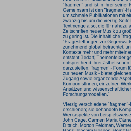
"fragmen" und ist in ihrer seiner
Gemeinsam ist den "fragmen"-Hef
um schmale Publikationen mit 
zwanzig bis um die vierzig Seite
Textmenge also, die für nahezu a
Zeitschriften neuer Musik zu gro
zu gering ist. Die inhaltliche "fr
"Fragestellungen zur Gegenwar
zunehmend global betrachtet, un
Kontexte mehr und mehr miteinan
entsteht Bedarf, Themenfelder ge
entsprechend ihrer ästhetischen
darzustellen. 'fragmen' - Forum 
zur neuen Musik - bietet gleich
Zugang sowie ergänzende Aspek
KomponistInnen, einzelnen Werke
Ansätzen und wissenschaftliche
Forschungsmodellen."
Vierzig verschiedene "fragmen"-H
erschienen; sie behandeln Komp
Werkaspekte von beispielsweise
John Cage, Carmen Maria Cârne
Dittrich, Morton Feldman, Werner
Hans-Joachim Hespos, Heinz Holl