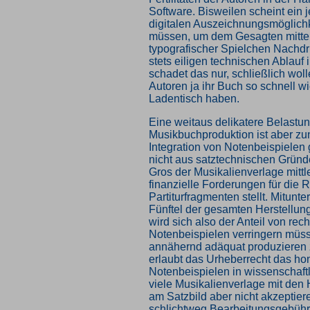
Software. Bisweilen scheint ein j
digitalen Auszeichnungsmöglichk
müssen, um dem Gesagten mittel
typografischer Spielchen Nachdr
stets eiligen technischen Ablauf 
schadet das nur, schließlich wol
Autoren ja ihr Buch so schnell w
Ladentisch haben.
Eine weitaus delikatere Belastun
Musikbuchproduktion ist aber z
Integration von Notenbeispielen
nicht aus satztechnischen Gründ
Gros der Musikalienverlage mittl
finanzielle Forderungen für die 
Partiturfragmenten stellt. Mitunt
Fünftel der gesamten Herstellun
wird sich also der Anteil von r
Notenbeispielen verringern müs
annähernd adäquat produzieren
erlaubt das Urheberrecht das hon
Notenbeispielen in wissenschaft
viele Musikalienverlage mit den
am Satzbild aber nicht akzeptier
schlichtweg Bearbeitungsgebühre