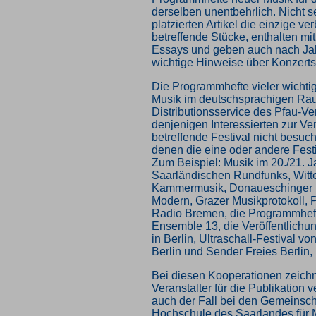
derselben unentbehrlich. Nicht sel
platzierten Artikel die einzige ve
betreffende Stücke, enthalten m
Essays und geben auch nach Ja
wichtige Hinweise über Konzerts
Die Programmhefte vieler wichtig
Musik im deutschsprachigen Ra
Distributionsservice des Pfau-Ve
denjenigen Interessierten zur Ve
betreffende Festival nicht besuc
denen die eine oder andere Festiv
Zum Beispiel: Musik im 20./21. 
Saarländischen Rundfunks, Witt
Kammermusik, Donaueschinger 
Modern, Grazer Musikprotokoll,
Radio Bremen, die Programmheft
Ensemble 13, die Veröffentlichu
in Berlin, Ultraschall-Festival 
Berlin und Sender Freies Berlin,
Bei diesen Kooperationen zeichne
Veranstalter für die Publikation ve
auch der Fall bei den Gemeinscha
Hochschule des Saarlandes für 