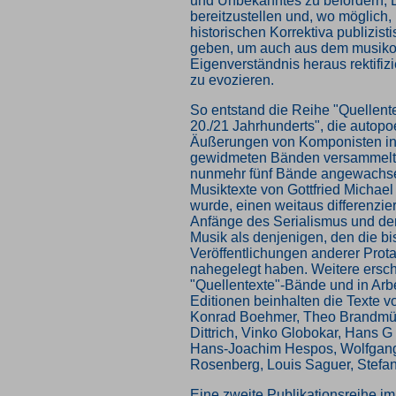
und Unbekanntes zu befördern, 
bereitzustellen und, wo möglich
historischen Korrektiva publizis
geben, um auch aus dem musiko
Eigenverständnis heraus rektifi
zu evozieren.
So entstand die Reihe "Quellent
20./21 Jahrhunderts", die autopo
Äußerungen von Komponisten in 
gewidmeten Bänden versammelt u
nunmehr fünf Bände angewachse
Musiktexte von Gottfried Michael
wurde, einen weitaus differenzier
Anfänge des Serialismus und de
Musik als denjenigen, den die bi
Veröffentlichungen anderer Prot
nahegelegt haben. Weitere ersc
"Quellentexte"-Bände und in Arbe
Editionen beinhalten die Texte v
Konrad Boehmer, Theo Brandmül
Dittrich, Vinko Globokar, Hans 
Hans-Joachim Hespos, Wolfgang
Rosenberg, Louis Saguer, Stefa
Eine zweite Publikationsreihe im