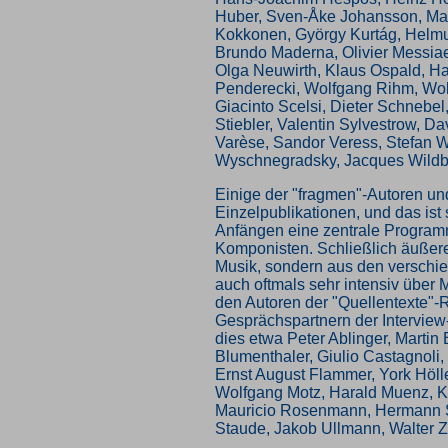
Huber, Sven-Åke Johansson, Mau
Kokkonen, György Kurtág, Helm
Brundo Maderna, Olivier Messia
Olga Neuwirth, Klaus Ospald, Ha
Penderecki, Wolfgang Rihm, Wol
Giacinto Scelsi, Dieter Schnebel
Stiebler, Valentin Sylvestrow, D
Varèse, Sandor Veress, Stefan W
Wyschnegradsky, Jacques Wildbe
Einige der "fragmen"-Autoren u
Einzelpublikationen, und das ist
Anfängen eine zentrale Programm
Komponisten. Schließlich äußeren
Musik, sondern aus den verschi
auch oftmals sehr intensiv über
den Autoren der "Quellentexte"-
Gesprächspartnern der Interview
dies etwa Peter Ablinger, Martin
Blumenthaler, Giulio Castagnoli,
Ernst August Flammer, York Hölle
Wolfgang Motz, Harald Muenz, K
Mauricio Rosenmann, Hermann S
Staude, Jakob Ullmann, Walter