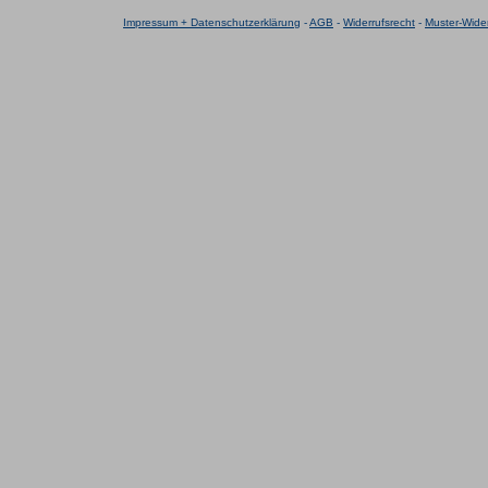
Impressum + Datenschutzerklärung
-
AGB
-
Widerrufsrecht
-
Muster-Wider