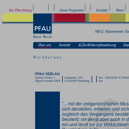
NEU: Abonnieren S
W i r ü b e r u n s
PFAU VERLAG
Stefan Fricke +
Kaiserstr. 115
fon +49 6031 67264
Sigrid Konrad GbR
D 61169 Friedberg
fax
"... mit der zeitgenössischen Mus
sich darstellen, erhellen und si
zugleich das Vergangene bestäti
beurteilt; sie weist aber auch in d
ein und lässt sie zur Wirklichkeit