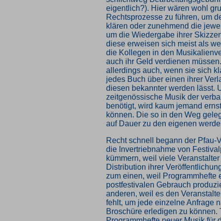
eigentlich?). Hier wären wohl gr
Rechtsprozesse zu führen, um de
klären oder zunehmend die jewe
um die Wiedergabe ihrer Skizzen
diese erweisen sich meist als we
die Kollegen in den Musikalienve
auch ihr Geld verdienen müssen.
allerdings auch, wenn sie sich k
jedes Buch über einen ihrer Ver
diesen bekannter werden lässt. 
zeitgenössische Musik der verba
benötigt, wird kaum jemand ernst
können. Die so in den Weg gele
auf Dauer zu den eigenen werde
Recht schnell begann der Pfau-V
die Invertriebnahme von Festiva
kümmern, weil viele Veranstalter
Distribution ihrer Veröffentlichun
zum einen, weil Programmhefte ei
postfestivalen Gebrauch produzi
anderen, weil es den Veranstalt
fehlt, um jede einzelne Anfrage 
Broschüre erledigen zu können. 
Programmhefte neuer Musik für di