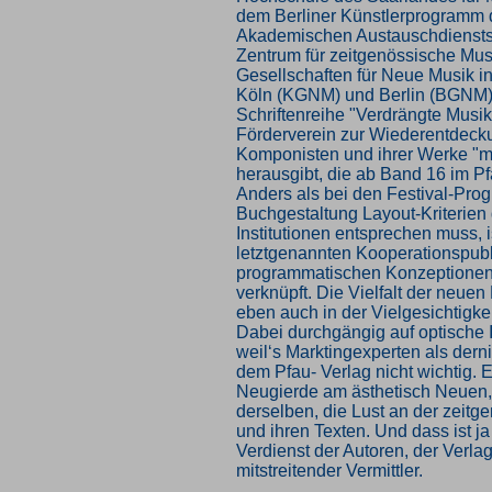
dem Berliner Künstlerprogramm
Akademischen Austauschdiensts
Zentrum für zeitgenössische Mus
Gesellschaften für Neue Musik 
Köln (KGNM) und Berlin (BGNM) 
Schriftenreihe "Verdrängte Musik"
Förderverein zur Wiederentdecku
Komponisten und ihrer Werke "m
herausgibt, die ab Band 16 im P
Anders als bei den Festival-Pro
Buchgestaltung Layout-Kriterien 
Institutionen entsprechen muss, i
letztgenannten Kooperationspubl
programmatischen Konzeptionen
verknüpft. Die Vielfalt der neuen
eben auch in der Vielgesichtigkei
Dabei durchgängig auf optische I
weil‘s Marktingexperten als dernie
dem Pfau- Verlag nicht wichtig. Es
Neugierde am ästhetisch Neuen,
derselben, die Lust an der zeit
und ihren Texten. Und dass ist ja
Verdienst der Autoren, der Verlag 
mitstreitender Vermittler.