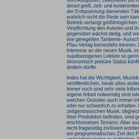
vom Aufspüren, Lektorieren bis hi
derart groß, zeit- und kosteninte
der Entspannung dienenden Täti
wahrlich nicht die Rede sein kan
Betrieb verlangt größtmöglichen 
Verpflichtung den Autoren und ih
gegenüber wächst stetig, und vo
wie geregelten Tantieme- Aussch
Pfau-Verlag keinesfalls trennen. 
Interesse an der neuen Musik, i
sujetbezogenen Lektüre so gerin
ökonomisch prekäre Status künft
ändern dürfte.
Indes hat die Wichtigkeit, Musik
veröffentlichen, heute alles and
Immer noch sind sehr viele Inform
eigene Arbeit notwendig sind ode
welchen Gründen auch immer inter
oder nur schwerlich zu erhalten. 
zeitgenössischen Musik, obgleich
ihrer Produktion befinden, sind g
erschlossenen Terrains. Aber auc
recht fragwürdig zivilisiert worde
ein programmatisches Ziel des 