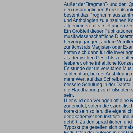
Außer der "fragmen"- und der "Q
den ursprünglichen Konzeptsäul
besteht das Programm aus zahlr
und Anthologien zu einzelnen K
allgemeineren Darstellungen zei
Ein Großteil dieser Publikationen
musikwissenschaftliche Disserta
hervorgegangen, andere Veröffe
zunächst als Magister- oder Exa
hatten sich dann für die Inverla
akademischen Gesichts zu entl
lesbarer, ohne inhaltliche Konz
Es stünde der universitären Musi
schlecht an, bei der Ausbildung 
mehr Wert auf das Schreiben zu 
bessere Schulung in der Darstel
die Handhabung von Fußnoten s
sein.
Hier wird den Verlagen oft eine 
zugemutet, sofern die szientifis
korrekt sein sollen, die eigentli
der akademischen Institute und 
gehört. Zu den sprachlichen und
Typoskripte gesellen sich oftmals
Fertilitäten der Autoren in der 