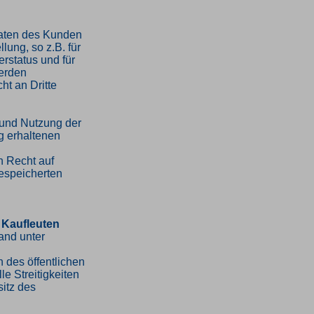
Daten des Kunden
lung, so z.B. für
erstatus und für
erden
ht an Dritte
 und Nutzung der
 erhaltenen
n Recht auf
espeicherten
 Kaufleuten
and unter
 des öffentlichen
le Streitigkeiten
sitz des