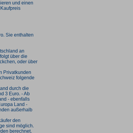
mieren und einen
 Kaufpreis
o. Sie enthalten
tschland an
folgt über die
ckchen, oder über
an Privatkunden
Schweiz folgende
sand durch die
d 3 Euro. - Ab
and - ebenfalls
Europa Land -
kunden außerhalb
käufer den
ge sind möglich.
rden berechnet.