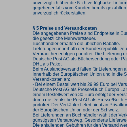
unverzüglich über die Nichtverfügbarkeit infor
gegebenenfalls vom Kunden bereits gezahlten
unverzüglich rückerstatten.
§ 5 Preise und Versandkosten
Die angegebenen Preise sind Endpreise in Eur
die gesetzliche Mehrwertsteuer.
Buchhändler erhalten die üblichen Rabatte.
Lieferungen innerhalb der Bundesrepublik Deu
Verbraucher erfolgen portofrei. Die Lieferung er
Deutsche Post AG als Büchersendung oder Pä
DHL als Paket.
Beim Auslandsversand fallen für Lieferungen 
innerhalb der Europäischen Union und in die 
Versandkosten an:
- Bei einem Bestellwert bis 29,99 Euro bei Ver
Deutsche Post AG als Presse/Buch Europa Lan
einem Bestellwert von 30 Euro erfolgt der Vers
durch die Deutsche Post AG als Presse/Buch 
portofrei. Der Verkäufer liefert nicht an Privat
der Europäischen Union oder der Schweiz.
Bei Lieferungen an Buchhändler wählt der Ver
günstigsten Versandweg. Gesonderte Lieferwe
Die anfallenden Gebühren für den Versand we