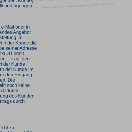
olgenden: Kunde)
ftsbedingungen.
 e-Mail oder in
dendes Angebot
stellung im
enn der Kunde die
be seiner Adresse
xt »Hiermit
nden…« auf den
ärt der Kunde
ern der Kunde im
über den Eingang
ert. Die
llt noch keine
t dadurch
llung des Kunden
rtrags durch
echt zu.