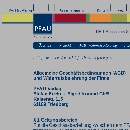
NEU: Abonnieren S
A l l g e m e i n e G e s c h ä f t s b e d i n g u n g e n
Allgemeine Geschäftsbedingungen (AGB)
und Widerrufsbelehrung der Firma
PFAU-Verlag
Stefan Fricke + Sigrid Konrad GbR
Kaiserstr. 115
61169 Friedberg
§ 1 Geltungsbereich
Für die Geschäftsbeziehung zwischen dem PF