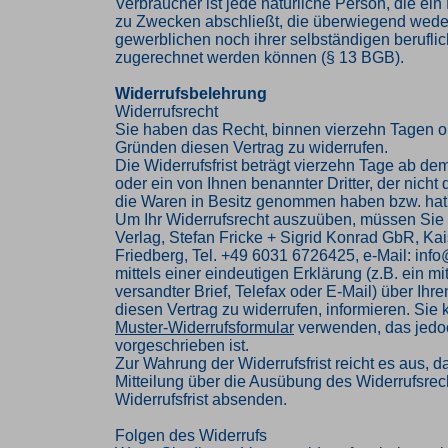
Verbraucher ist jede natürliche Person, die ei
zu Zwecken abschließt, die überwiegend weder
gewerblichen noch ihrer selbständigen beruflic
zugerechnet werden können (§ 13 BGB).
Widerrufsbelehrung
Widerrufsrecht
Sie haben das Recht, binnen vierzehn Tagen 
Gründen diesen Vertrag zu widerrufen.
Die Widerrufsfrist beträgt vierzehn Tage ab de
oder ein von Ihnen benannter Dritter, der nicht d
die Waren in Besitz genommen haben bzw. hat
Um Ihr Widerrufsrecht auszuüben, müssen Sie
Verlag, Stefan Fricke + Sigrid Konrad GbR, Kai
Friedberg, Tel. +49 6031 6726425, e-Mail: inf
mittels einer eindeutigen Erklärung (z.B. ein mi
versandter Brief, Telefax oder E-Mail) über Ihr
diesen Vertrag zu widerrufen, informieren. Sie
Muster-Widerrufsformular
verwenden, das jedoc
vorgeschrieben ist.
Zur Wahrung der Widerrufsfrist reicht es aus, d
Mitteilung über die Ausübung des Widerrufsrech
Widerrufsfrist absenden.
Folgen des Widerrufs