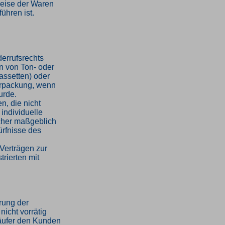
weise der Waren
ühren ist.
errufsrechts
en von Ton- oder
assetten) oder
erpackung, wenn
urde.
n, die nicht
 individuelle
cher maßgeblich
ürfnisse des
Verträgen zur
trierten mit
hrung der
nicht vorrätig
rkäufer den Kunden