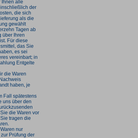
 Ihnen alle
inschließlich der
sten, die sich
ieferung als die
rung gewählt
ierzehn Tagen ab
 über Ihren
st. Für diese
mittel, das Sie
haben, es sei
es vereinbart; in
ahlung Entgelte
ir die Waren
 Nachweis
andt haben, je
m Fall spätestens
e uns über den
 zurückzusenden
 Sie die Waren vor
Sie tragen die
ren.
 Waren nur
 zur Prüfung der