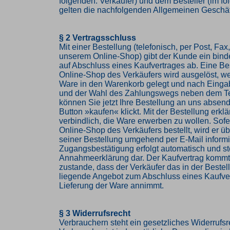
folgenden: Verkäufer) und dem Besteller (im f
gelten die nachfolgenden Allgemeinen Geschä
§ 2 Vertragsschluss
Mit einer Bestellung (telefonisch, per Post, Fax,
unserem Online-Shop) gibt der Kunde ein bin
auf Abschluss eines Kaufvertrages ab. Eine Be
Online-Shop des Verkäufers wird ausgelöst, w
Ware in den Warenkorb gelegt und nach Einga
und der Wahl des Zahlungswegs neben dem Te
können Sie jetzt Ihre Bestellung an uns abse
Button »kaufen« klickt. Mit der Bestellung erkl
verbindlich, die Ware erwerben zu wollen. Sof
Online-Shop des Verkäufers bestellt, wird er 
seiner Bestellung umgehend per E-Mail informi
Zugangsbestätigung erfolgt automatisch und ste
Annahmeerklärung dar. Der Kaufvertrag komm
zustande, dass der Verkäufer das in der Beste
liegende Angebot zum Abschluss eines Kaufve
Lieferung der Ware annimmt.
§ 3 Widerrufsrecht
Verbrauchern steht ein gesetzliches Widerrufsr