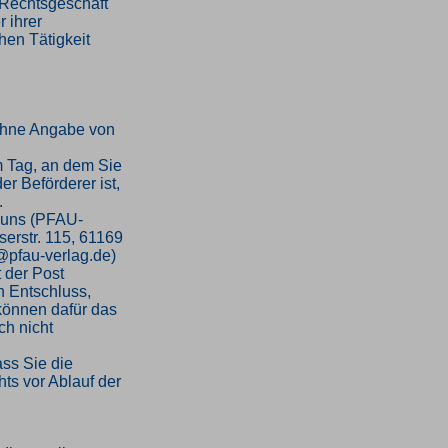
n Rechtsgeschäft
 ihrer
hen Tätigkeit
ohne Angabe von
m Tag, an dem Sie
er Beförderer ist,
.
 uns (PFAU-
serstr. 115, 61169
o@pfau-verlag.de)
t der Post
en Entschluss,
 können dafür das
h nicht
ass Sie die
ts vor Ablauf der