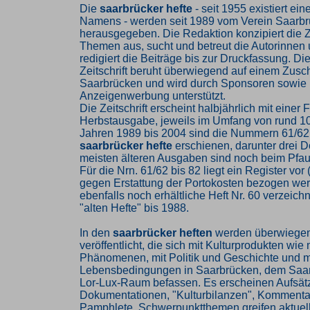
Die
saarbrücker hefte
- seit 1955 existiert ein
Namens - werden seit 1989 vom Verein Saarbrü
herausgegeben. Die Redaktion konzipiert die Ze
Themen aus, sucht und betreut die Autorinnen
redigiert die Beiträge bis zur Druckfassung. Di
Zeitschrift beruht überwiegend auf einem Zusc
Saarbrücken und wird durch Sponsoren sowie
Anzeigenwerbung unterstützt.
Die Zeitschrift erscheint halbjährlich mit einer 
Herbstausgabe, jeweils im Umfang von rund 10
Jahren 1989 bis 2004 sind die Nummern 61/62
saarbrücker hefte
erschienen, darunter drei D
meisten älteren Ausgaben sind noch beim Pfau-
Für die Nrn. 61/62 bis 82 liegt ein Register vor
gegen Erstattung der Portokosten bezogen we
ebenfalls noch erhältliche Heft Nr. 60 verzeichne
"alten Hefte" bis 1988.
In den
saarbrücker heften
werden überwiegend
veröffentlicht, die sich mit Kulturprodukten wie 
Phänomenen, mit Politik und Geschichte und m
Lebensbedingungen in Saarbrücken, dem Saa
Lor-Lux-Raum befassen. Es erscheinen Aufsät
Dokumentationen, "Kulturbilanzen", Kommentar
Pamphlete. Schwerpunktthemen greifen aktuel