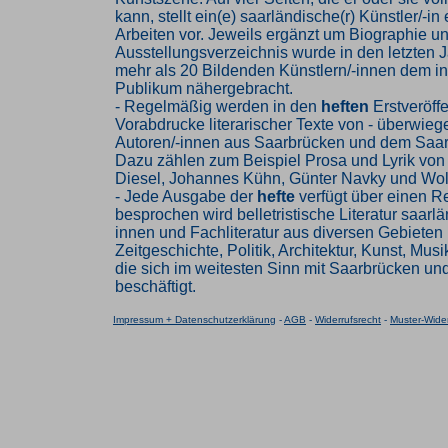
kann, stellt ein(e) saarländische(r) Künstler/-in
Arbeiten vor. Jeweils ergänzt um Biographie u
Ausstellungsverzeichnis wurde in den letzten J
mehr als 20 Bildenden Künstlern/-innen dem in
Publikum nähergebracht.
- Regelmäßig werden in den
heften
Erstveröff
Vorabdrucke literarischer Texte von - überwieg
Autoren/-innen aus Saarbrücken und dem Saarl
Dazu zählen zum Beispiel Prosa und Lyrik von
Diesel, Johannes Kühn, Günter Navky und Wol
- Jede Ausgabe der
hefte
verfügt über einen Re
besprochen wird belletristische Literatur saarl
innen und Fachliteratur aus diversen Gebieten 
Zeitgeschichte, Politik, Architektur, Kunst, Mus
die sich im weitesten Sinn mit Saarbrücken u
beschäftigt.
Impressum + Datenschutzerklärung
-
AGB
-
Widerrufsrecht
-
Muster-Wider