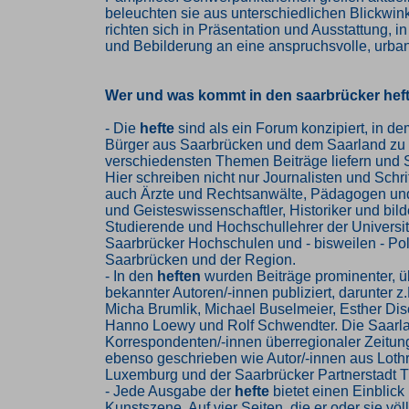
beleuchten sie aus unterschiedlichen Blickwin
richten sich in Präsentation und Ausstattung, i
und Bebilderung an eine anspruchsvolle, urban
Wer und was kommt in den saarbrücker hef
- Die
hefte
sind als ein Forum konzipiert, in d
Bürger aus Saarbrücken und dem Saarland zu
verschiedensten Themen Beiträge liefern und 
Hier schreiben nicht nur Journalisten und Schrif
auch Ärzte und Rechtsanwälte, Pädagogen und
und Geisteswissenschaftler, Historiker und bil
Studierende und Hochschullehrer der Universit
Saarbrücker Hochschulen und - bisweilen - Poli
Saarbrücken und der Region.
- In den
heften
wurden Beiträge prominenter, ü
bekannter Autoren/-innen publiziert, darunter z.
Micha Brumlik, Michael Buselmeier, Esther Disc
Hanno Loewy und Rolf Schwendter. Die Saarl
Korrespondenten/-innen überregionaler Zeitun
ebenso geschrieben wie Autor/-innen aus Loth
Luxemburg und der Saarbrücker Partnerstadt Tb
- Jede Ausgabe der
hefte
bietet einen Einblick 
Kunstszene. Auf vier Seiten, die er oder sie völl