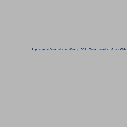
Impressum + Datenschutzerklärung
-
AGB
-
Widerrufsrecht
-
Muster-Wider