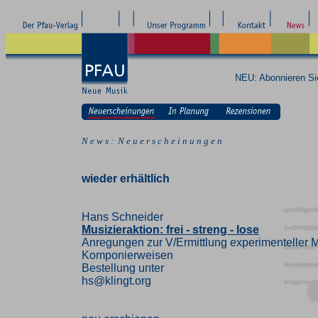
NEU: Abonnieren S
N e w s : N e u e r s c h e i n u n g e n
wieder erhältlich
Hans Schneider
Musizieraktion: frei - streng - lose
Anregungen zur V/Ermittlung experimenteller M
Komponierweisen
Bestellung unter
hs@klingt.org