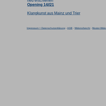
neu erschienen
Opening 14//21
Klangkunst aus Mainz und Trier
Impressum + Datenschutzerklärung
-
AGB
-
Widerrufsrecht
-
Muster-Wider