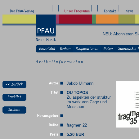
NEU: Abonnieren S
A r t i k e l i n f o r m a t i o n
Jakob Ullmann
OU TOPOS
Zu aspekten der struktur
im werk von Cage und
Messiaen
fragmen 22
5.20 EUR