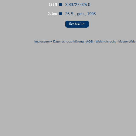
3-89727-025-0
25 S., geh., 1998
Impressum + Datenschutzerklärung
-
AGB
-
Widerrufsrecht
-
Muster-Wider