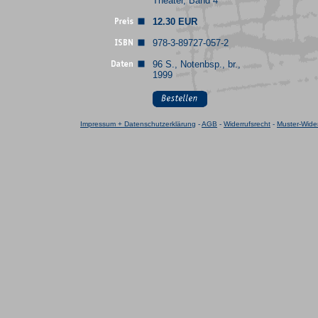
Theater, Band 4
12.30 EUR
978-3-89727-057-2
96 S., Notenbsp., br.,
1999
Impressum + Datenschutzerklärung
-
AGB
-
Widerrufsrecht
-
Muster-Wider