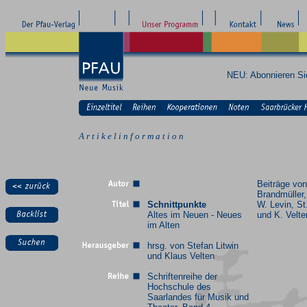
NEU: Abonnieren S
A r t i k e l i n f o r m a t i o n
Beiträge von
Brandmüller,
Schnittpunkte
W. Levin, St.
Altes im Neuen - Neues
und K. Velte
im Alten
hrsg. von Stefan Litwin
und Klaus Velten
Schriftenreihe der
Hochschule des
Saarlandes für Musik und