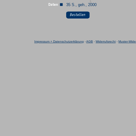
35 S., geh., 2000
Impressum + Datenschutzerklärung
-
AGB
-
Widerrufsrecht
-
Muster-Wider