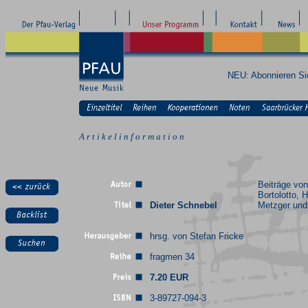
NEU: Abonnieren S
A r t i k e l i n f o r m a t i o n
Beiträge vo
Bortolotto, H
Dieter Schnebel
Metzger und 
hrsg. von Stefan Fricke
fragmen 34
7.20 EUR
3-89727-094-3