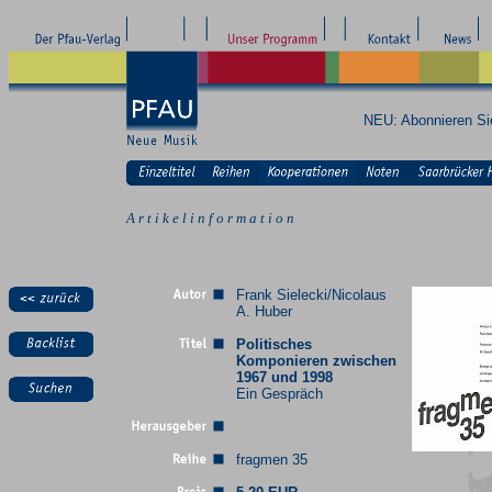
NEU: Abonnieren S
A r t i k e l i n f o r m a t i o n
Frank Sielecki/Nicolaus
A. Huber
Politisches
Komponieren zwischen
1967 und 1998
Ein Gespräch
fragmen 35