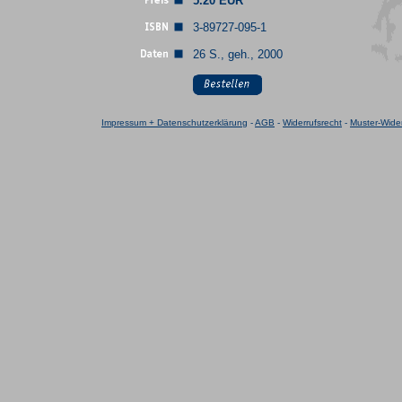
5.20 EUR
3-89727-095-1
26 S., geh., 2000
Impressum + Datenschutzerklärung
-
AGB
-
Widerrufsrecht
-
Muster-Wider