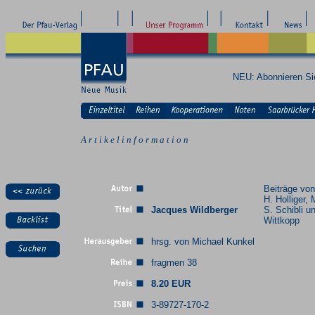
NEU: Abonnieren S
A r t i k e l i n f o r m a t i o n
Beiträge von
H. Holliger,
Jacques Wildberger
S. Schibli u
Wittkopp
hrsg. von Michael Kunkel
fragmen 38
8.20 EUR
3-89727-170-2