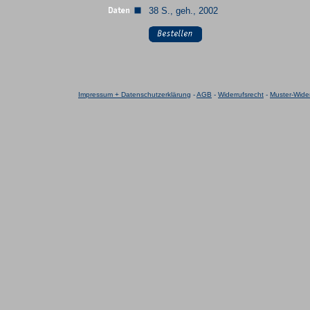
38 S., geh., 2002
Impressum + Datenschutzerklärung
-
AGB
-
Widerrufsrecht
-
Muster-Wider