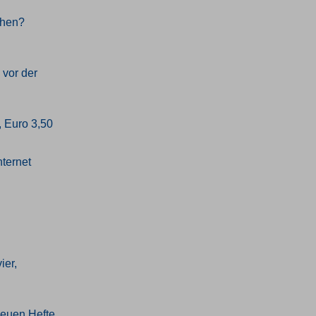
chen?
 vor der
, Euro 3,50
nternet
ier,
neuen Hefte,