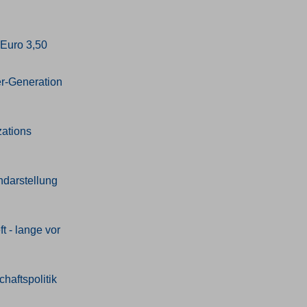
 Euro 3,50
er-Generation
zations
ndarstellung
 - lange vor
haftspolitik