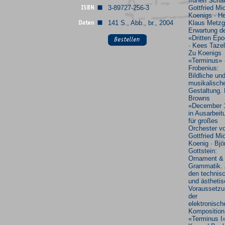
frühen Scha
3-89727-256-3
Gottfried Mi
Koenigs · He
141 S., Abb., br., 2004
Klaus Metzge
Erwartung d
«Dritten Ep
· Kees Tazel
Zu Koenigs
«Terminus» 
Frobenius:
Bildliche un
musikalisch
Gestaltung. 
Browns
«December 
in Ausarbeit
für großes
Orchester v
Gottfried Mi
Koenig · Bjö
Gottstein:
Ornament &
Grammatik.
den technis
und ästheti
Voraussetz
der
elektronisch
Komposition
«Terminus I»