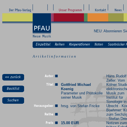
NEU: Abonnieren S
A r t i k e l i n f o r m a t i o n
Hans Rudolf
Zeller: Vom
Gottfried Michael
Kölner Studi
Koenig
elektronisch
Parameter und Protokolle
Musik zum
seiner Musik
Institut für
Sonologie in
hrsg. von Stefan Fricke
Utrecht · Ko
Boehmer: K
zum Sechzi
· Stefan Dre
15.00 EUR
Notizen zum