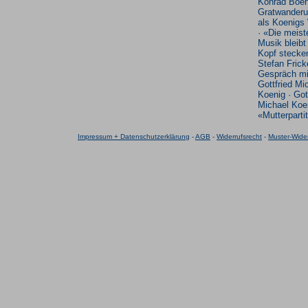
Konrad Boe
Gratwander
als Koenigs
· «Die meist
Musik bleibt
Kopf stecke
Stefan Frick
Gespräch mi
Gottfried Mi
Koenig · Got
Michael Koe
«Mutterparti
Impressum + Datenschutzerklärung
-
AGB
-
Widerrufsrecht
-
Muster-Wider