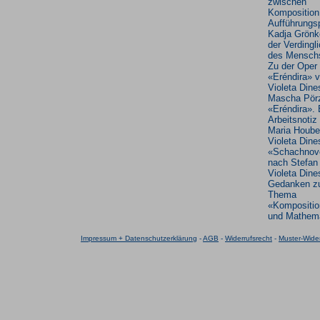
zwischen
Komposition
Aufführungsp
Kadja Grönk
der Verdingl
des Menschs
Zu der Oper
«Eréndira» 
Violeta Dine
Mascha Pör
«Eréndira». 
Arbeitsnotiz
Maria Hoube
Violeta Din
«Schachnove
nach Stefan
Violeta Dine
Gedanken 
Thema
«Kompositio
und Mathem
Impressum + Datenschutzerklärung
-
AGB
-
Widerrufsrecht
-
Muster-Wider