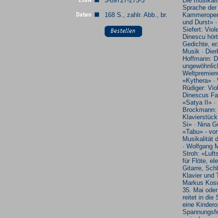
3-89727-273-3
Die musikal
Sprache der
168 S., zahlr. Abb., br.
Kammeroper
und Durst» ·
Siefert: Viol
Dinescu hört
Gedichte, er
Musik · Dier
Hoffmann: D
ungewöhnlic
Weltpremier
«Kythera» ·
Rüdiger: Vio
Dinescus Fa
«Satya II» ·
Brockmann:
Klavierstück
Si» · Nina G
«Tabu» - von
Musikalität d
· Wolfgang M
Stroh: «Luft
für Flöte, el
Gitarre, Sch
Klavier und 
Markus Kosu
35. Mai ode
reitet in die
eine Kindero
Spannungsfe