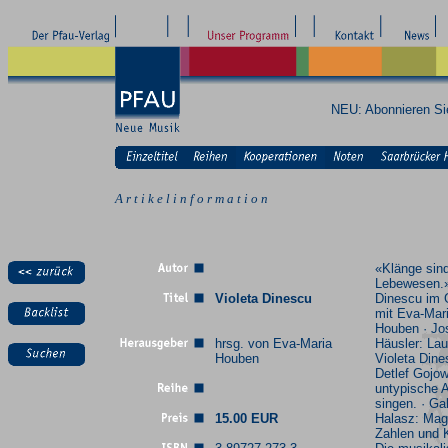
NEU: Abonnieren S
A r t i k e l i n f o r m a t i o n
«Klänge sin
Lebewesen.»
Violeta Dinescu
Dinescu im 
mit Eva-Mar
Houben · Jo
hrsg. von Eva-Maria
Häusler: Lau
Houben
Violeta Dine
Detlef Gojow
untypische A
singen. · Ga
15.00 EUR
Halasz: Mag
Zahlen und 