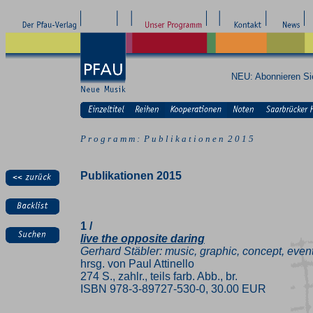
NEU: Abonnieren S
P r o g r a m m : P u b l i k a t i o n e n 2 0 1 5
Publikationen 2015
1 /
live the opposite daring
Gerhard Stäbler: music, graphic, concept, even
hrsg. von Paul Attinello
274 S., zahlr., teils farb. Abb., br.
ISBN 978-3-89727-530-0, 30.00 EUR