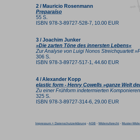
2 / Mauricio Rosenmann
Preparaíso
55 S.
ISBN 978-3-89727-528-7, 10.00 EUR
3 / Joachim Junker
»Die zarten Töne des innersten Lebens«
Zur Analyse von Luigi Nonos Streichquartett »F
306 S.
ISBN 978-3-89727-517-1, 44.60 EUR
4 / Alexander Kopp
elastic form - Henry Cowells »ganze Welt de
Zu einer Frühform indetermierten Komponiere
325 S.
ISBN 978-3-89727-314-6, 29.00 EUR
Impressum + Datenschutzerklärung
-
AGB
-
Widerrufsrecht
-
Muster-Wider