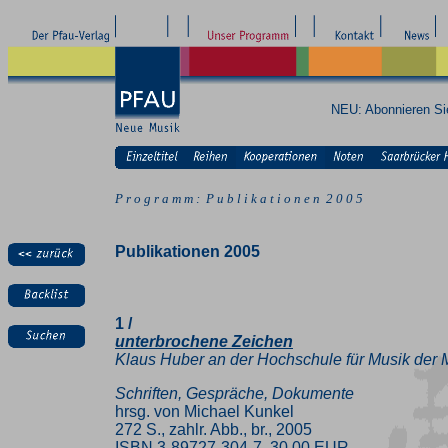
NEU: Abonnieren S
P r o g r a m m : P u b l i k a t i o n e n 2 0 0 5
Publikationen 2005
1 /
unterbrochene Zeichen
Klaus Huber an der Hochschule für Musik der 
Schriften, Gespräche, Dokumente
hrsg. von Michael Kunkel
272 S., zahlr. Abb., br., 2005
ISBN 3-89727-304-7, 30.00 EUR