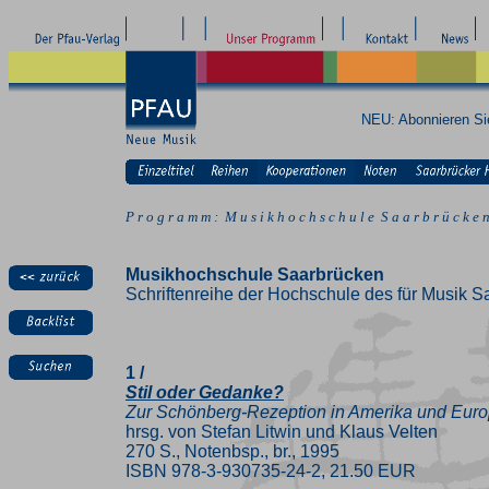
NEU: Abonnieren S
P r o g r a m m : M u s i k h o c h s c h u l e S a a r b r ü c k e 
Musikhochschule Saarbrücken
Schriftenreihe der Hochschule des für Musik S
1 /
Stil oder Gedanke?
Zur Schönberg-Rezeption in Amerika und Eur
hrsg. von Stefan Litwin und Klaus Velten
270 S., Notenbsp., br., 1995
ISBN 978-3-930735-24-2, 21.50 EUR