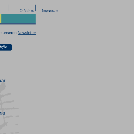
ie unseren
Newsletter
n
aar
opa