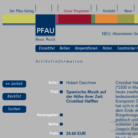
NEU: Abonnieren S
A r t i k e l i n f o r m a t i o n
Hubert Daschner
Cristóbal Hal
(*1930 in Ma
Spanische Musik auf
heute zweife
der Höhe ihrer Zeit:
bedeutendst
Cristóbal Halffter
Komponist S
hat sich in 
dem Ende d
Bürgerkriegs
politisch und
isolierten L
Joaquín Rodr
24.60 EUR
moderne sp