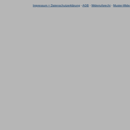
Impressum + Datenschutzerklärung
-
AGB
-
Widerrufsrecht
-
Muster-Wider