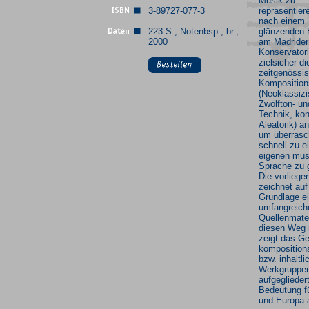
Musik zu
3-89727-077-3
repräsentier
nach einem
223 S., Notenbsp., br.,
glänzenden
2000
am Madrider
Konservator
zielsicher d
zeitgenössi
Komposition
(Neoklassiz
Zwölfton- und
Technik, kont
Aleatorik) a
um überras
schnell zu e
eigenen mus
Sprache zu 
Die vorliege
zeichnet auf
Grundlage e
umfangreich
Quellenmater
diesen Weg 
zeigt das G
komposition
bzw. inhaltl
Werkgruppe
aufgegliedert
Bedeutung f
und Europa 