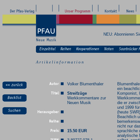
NEU: Abonnieren S
A r t i k e l i n f o r m a t i o n
Volker Blumenthaler
Blumenthaler
ein beachtli
Streifzüge
Komponist, l
Werkkommentare zur
Werkkommen
Neuen Musik
die er zwis
und 1999 fü
(heute SWR)
Beachtlich 
bemerkenswe
nicht nur da
15.50 EUR
sprachliche 
analytische