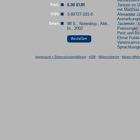
vermessen».
6.00 EUR
Jansen im 
mit Matthias
3-89727-181-8
Alexander J
Anmerkunge
98 S., Notenbsp., Abb.,
Jasienski · 
br., 2002
Preissinger:
Pest und Bio
Elmar Fulda
Vereinsamun
Sprachlosigk
Impressum + Datenschutzerklärung
-
AGB
-
Widerrufsrecht
-
Muster-Wider