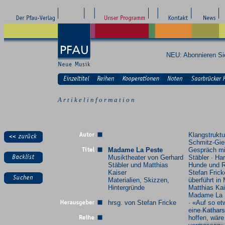
NEU: Abonnieren S
A r t i k e l i n f o r m a t i o n
Klangstrukt
Schmitz-Gie
Madame La Peste
Gespräch mi
Musiktheater von Gerhard
Stäbler · Ha
Stäbler und Matthias
Hunde und R
Kaiser
Stefan Frick
Materialien, Skizzen,
überführt in 
Hintergründe
Matthias Kai
Madame La P
hrsg. von Stefan Fricke
· «Auf so et
eine Kathars
hoffen, wäre