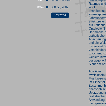
3-89727-213-X
deutschspra
Raumes und 
360 S., 2002
wohl
charakterist
zwanzigsten
Jahrhunderts
struktureller
zur kritische
Ontologie Ni
Hartmanns d
ästhetische
Anschauung
und die Wel
insgesamt ü
verschieden
Epochen, Ku
Gebiete hin
der gegenwä
Sicht am bes
Aus über
zweieinhalb
Musikrezens
im Einzelfall
Zusammenh
philosophisc
Überzeugun
realistischer
Anwendung
nachgewies