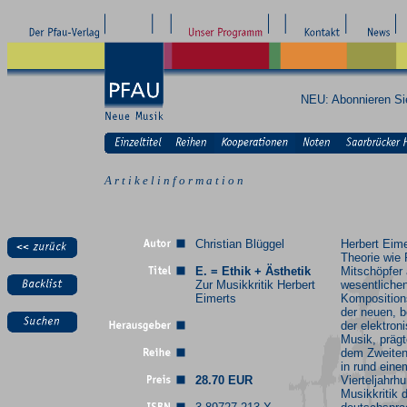
NEU: Abonnieren S
A r t i k e l i n f o r m a t i o n
Christian Blüggel
Herbert Eime
Theorie wie 
E. = Ethik + Ästhetik
Mitschöpfer 
Zur Musikkritik Herbert
wesentliche
Eimerts
Komposition
der neuen, 
der elektron
Musik, präg
dem Zweiten
in rund eine
28.70 EUR
Vierteljahrhu
Musikkritik 