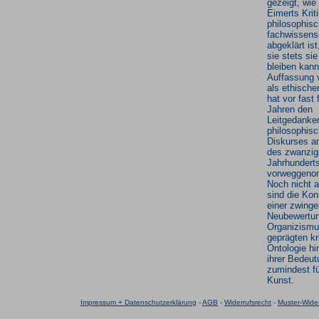
gezeigt, wie
Eimerts Krit
philosophisc
fachwissensc
abgeklärt is
sie stets sie
bleiben kann
Auffassung v
als ethische
hat vor fast 
Jahren den
Leitgedanke
philosophis
Diskurses 
des zwanzig
Jahrhundert
vorweggeno
Noch nicht 
sind die Ko
einer zwing
Neubewertu
Organizism
geprägten kr
Ontologie hi
ihrer Bedeut
zumindest fü
Kunst.
Impressum + Datenschutzerklärung
-
AGB
-
Widerrufsrecht
-
Muster-Wider