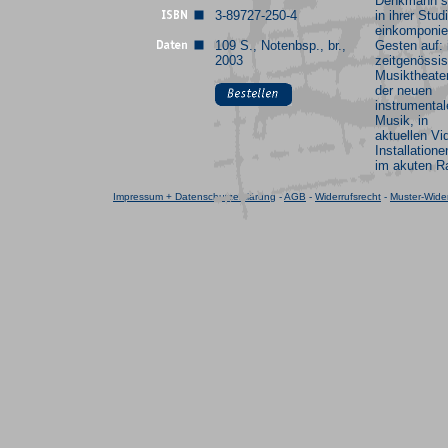
Denkmann s
3-89727-250-4
in ihrer Stud
einkomponie
109 S., Notenbsp., br.,
Gesten auf: 
2003
zeitgenössi
Musiktheater
der neuen
instrumental
Musik, in
aktuellen Vi
Installation
im akuten R
Impressum + Datenschutzerklärung
-
AGB
-
Widerrufsrecht
-
Muster-Wider