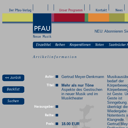
NEU: Abonnieren S
A r t i k e l i n f o r m a t i o n
Gertrud Meyer-Denkmann
Musikausüb
bedarf der
Mehr als nur Töne
Körperbewe
Aspekte des Gestischen
Körperbewe
in neuer Musik und im
ist Geste. U
Musiktheater
Geste ist
Sinngebung.
überträgt die
Wiedergabe
Notentexts i
Klangrede.
18.00 EUR
Gertrud Mey