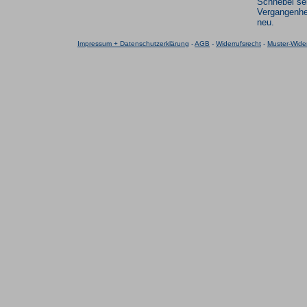
Schnebel se
Vergangenhe
neu.
Impressum + Datenschutzerklärung
-
AGB
-
Widerrufsrecht
-
Muster-Wider