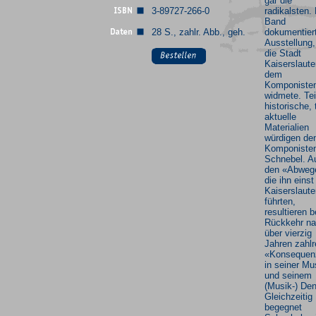
gar die
3-89727-266-0
radikalsten.
Band
28 S., zahlr. Abb., geh.
dokumentiert
Ausstellung,
die Stadt
Kaiserslaute
dem
Komponiste
widmete. Tei
historische, 
aktuelle
Materialien
würdigen de
Komponiste
Schnebel. A
den «Abweg
die ihn eins
Kaiserslaute
führten,
resultieren b
Rückkehr n
über vierzig
Jahren zahlr
«Konsequen
in seiner Mu
und seinem
(Musik-) De
Gleichzeitig
begegnet