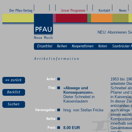
NEU: Abonnieren S
A r t i k e l i n f o r m a t i o n
1953 bis 19
arbeitete Die
«Abwege und
Schnebel al
Konsequenzen».
Pfarrer und 
Dieter Schnebel in
in Kaiserslau
Kaiserslautern
In dieser Zei
entstanden 
hrsg. von Stefan Fricke
auch einige
seiner wicht
Komposition
innerhalb se
8.00 EUR
Gesamtoeuv