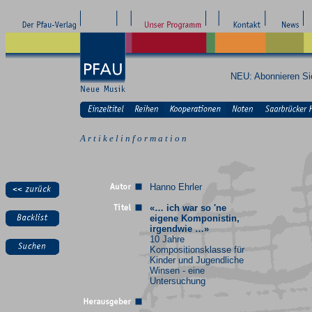
NEU: Abonnieren S
A r t i k e l i n f o r m a t i o n
Hanno Ehrler
«… ich war so 'ne
eigene Komponistin,
irgendwie …»
10 Jahre
Kompositionsklasse für
Kinder und Jugendliche
Winsen - eine
Untersuchung