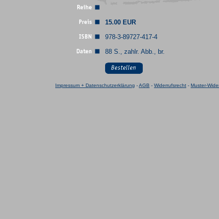
15.00 EUR
978-3-89727-417-4
88 S., zahlr. Abb., br.
Impressum + Datenschutzerklärung
-
AGB
-
Widerrufsrecht
-
Muster-Wider