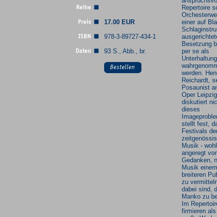
anspruchsvo
Repertoire s
Orchesterwe
17.00 EUR
einer auf Bl
Schlaginstr
978-3-89727-434-1
ausgerichtet
Besetzung b
93 S., Abb., br.
per se als
Unterhaltun
wahrgenomm
werden. Hen
Reichardt, s
Posaunist a
Oper Leipzig
diskutiert ni
dieses
Imageproble
stellt fest, 
Festivals de
zeitgenössi
Musik - woh
angeregt vo
Gedanken, 
Musik eine
breiteren Pu
zu vermitteln
dabei sind, 
Manko zu b
Im Repertoir
firmieren als