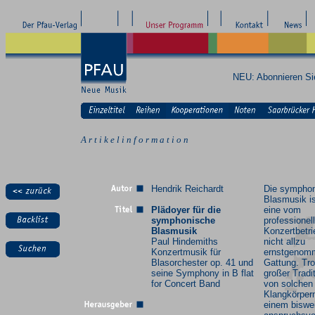
NEU: Abonnieren S
A r t i k e l i n f o r m a t i o n
Hendrik Reichardt
Die sympho
Blasmusik is
Plädoyer für die
eine vom
symphonische
professionel
Blasmusik
Konzertbetri
Paul Hindemiths
nicht allzu
Konzertmusik für
ernstgenom
Blasorchester op. 41 und
Gattung. Tro
seine Symphony in B flat
großer Tradi
for Concert Band
von solchen
Klangkörper
einem biswe