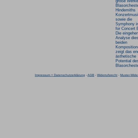
große Werke
Blasorchest
Hindemiths
Konzertmus
sowie die
Symphony in
for Concert 
Die eingehe
Analyse die
beiden
Komposition
zeigt das e
ästhetische
Potential de
Blasorcheste
Impressum + Datenschutzerklärung
-
AGB
-
Widerrufsrecht
-
Muster-Wider