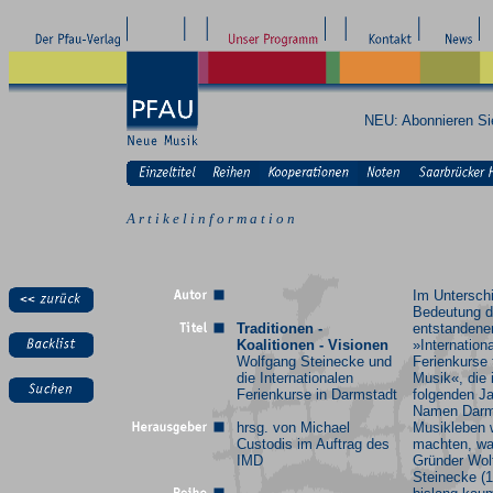
NEU: Abonnieren S
A r t i k e l i n f o r m a t i o n
Im Untersch
Bedeutung d
Traditionen -
entstandene
Koalitionen - Visionen
»Internation
Wolfgang Steinecke und
Ferienkurse 
die Internationalen
Musik«, die 
Ferienkurse in Darmstadt
folgenden J
Namen Darm
hrsg. von Michael
Musikleben 
Custodis im Auftrag des
machten, war
IMD
Gründer Wol
Steinecke (