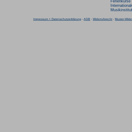
Ferienkurse
Internationa
Musikinstitu
Impressum + Datenschutzerklärung
-
AGB
-
Widerrufsrecht
-
Muster-Wider