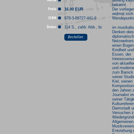
bislang kau
bekannt.
16.00 EUR
Der vorlieg
widmet sich 
978-3-89727-441-9
Wendepunkt
114 S., zahlr. Abb., br.
im musikali
Denken dies
diplomatisc
Netzwerkers
einen Bogen
Kindheit und
Essen, der
Interessenv
von aktuell
und moderne
zum Barock
seiner Studi
Kiel, seinen
Komposition
den Jahren a
Journalist i
seiner Tätigk
Kulturreferen
Darmstadt u
Versuchen z
Wiedergründ
Allgemeinen
Musikvereins
Entstehung 