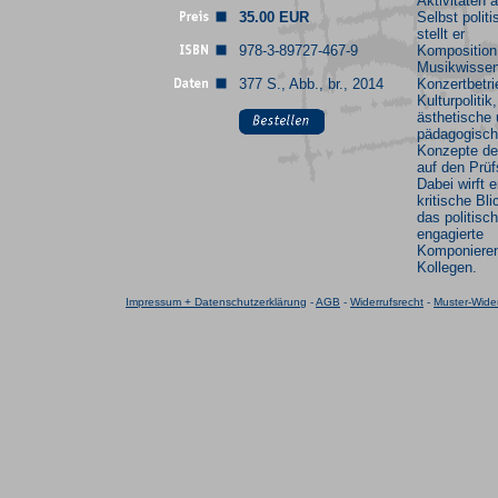
Aktivitäten 
35.00 EUR
Selbst politis
stellt er
978-3-89727-467-9
Komposition
Musikwissen
377 S., Abb., br., 2014
Konzertbetri
Kulturpolitik,
ästhetische
pädagogisc
Konzepte der
auf den Prüf
Dabei wirft 
kritische Bli
das politisch
engagierte
Komponieren
Kollegen.
Impressum + Datenschutzerklärung
-
AGB
-
Widerrufsrecht
-
Muster-Wider