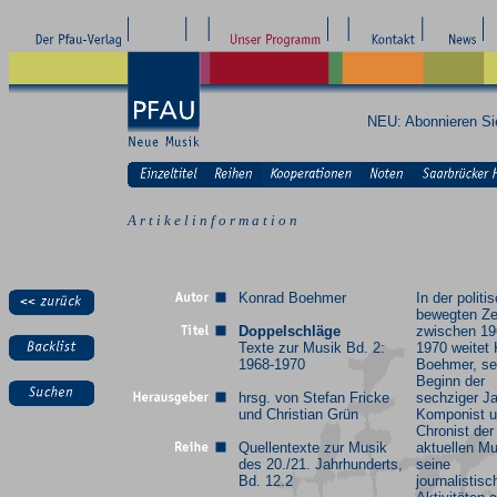
NEU: Abonnieren S
A r t i k e l i n f o r m a t i o n
Konrad Boehmer
In der politi
bewegten Ze
Doppelschläge
zwischen 19
Texte zur Musik Bd. 2:
1970 weitet
1968-1970
Boehmer, se
Beginn der
hrsg. von Stefan Fricke
sechziger J
und Christian Grün
Komponist 
Chronist der
Quellentexte zur Musik
aktuellen Mu
des 20./21. Jahrhunderts,
seine
Bd. 12.2
journalistis