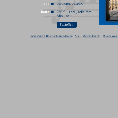
978-3-89727-492-1
236 S., zahl., teils farb.
Abb., br.
Impressum + Datenschutzerklärung
-
AGB
-
Widerrufsrecht
-
Muster-Wider