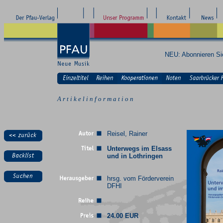
NEU: Abonnieren S
A r t i k e l i n f o r m a t i o n
Reisel, Rainer
Unterwegs im Elsass
und in Lothringen
hrsg. vom Förderverein
DFHI
24.00 EUR